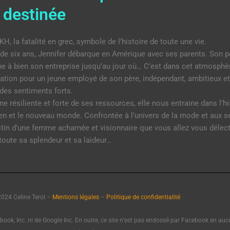
 destinée
H, la fatalité en grec, symbole de l’histoire de toute une vie.
de six ans, Jennifer débarque en Amérique avec ses parents. Son pè
ne à bien son entreprise jusqu’au jour où… C’est dans cet atmosphè
ation pour un jeune employé de son père, indépendant, ambitieux et p
 des sentiments forts.
ne résiliente et forte de ses ressources, elle nous entraine dans l’
ien et le nouveau monde. Confrontée à l’univers de la mode et aux s
stin d’une femme acharnée et visionnaire que vous allez vous délecter
toute sa splendeur et sa laideur…
024 Celine Terol –
Mentions légales
–
Politique de confidentialité
book, Inc. ni de Google Inc. En outre, ce site n’est pas endossé par Facebook en auc